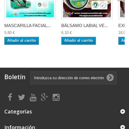
MASCARILLA FACIAL...
BÁLSAMO LABIAL VE...
EXFO
5,80 €
6,10 €
18,00 
Añadir al carrito
Añadir al carrito
Añad
Boletín
Categorías
Información