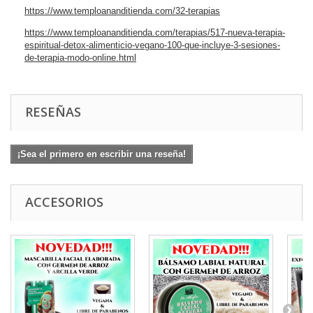
https://www.temploananditienda.com/32-terapias
https://www.temploananditienda.com/terapias/517-nueva-terapia-
espiritual-detox-alimenticio-vegano-100-que-incluye-3-sesiones-
de-terapia-modo-online.html
RESEÑAS
¡Sea el primero en escribir una reseña!
ACCESORIOS