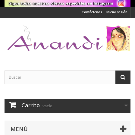
Contáctenos
Iniciar sesión
Carrito
vacío
MENÚ