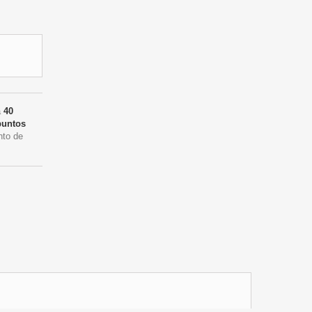
a
40
untos
nto de