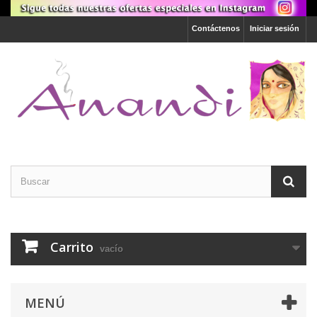
Contáctenos
Iniciar sesión
Carrito
vacío
MENÚ