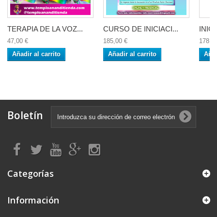
TERAPIA DE LA VOZ...
CURSO DE INICIACI...
INIC
47,00 €
185,00 €
178,0
Añadir al carrito
Añadir al carrito
Añad
Boletín
Categorías
Información