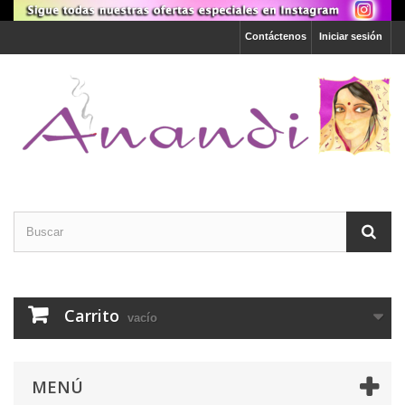
Contáctenos
Iniciar sesión
Carrito
vacío
MENÚ