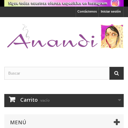
Contáctenos
Iniciar sesión
Carrito
vacío
MENÚ