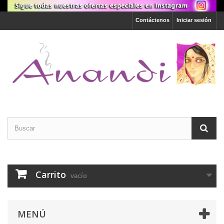
Contáctenos
Iniciar sesión
Carrito
vacío
MENÚ