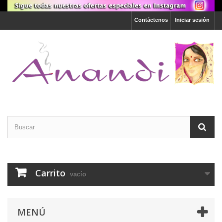
Contáctenos
Iniciar sesión
Carrito
vacío
MENÚ